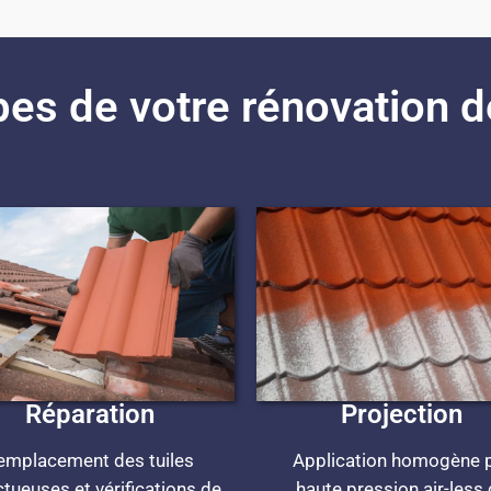
es de votre rénovation d
Réparation
Projection
emplacement des tuiles
Application homogène 
tueuses et vérifications de
haute pression air-less