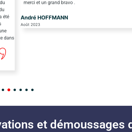
merci et un grand bravo .
té
André HOFFMANN
Août 2023
e
 dans
ations et démoussages d