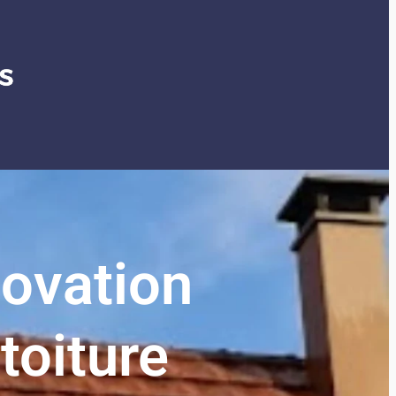
novation
toiture