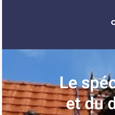
Le spéc
et du 