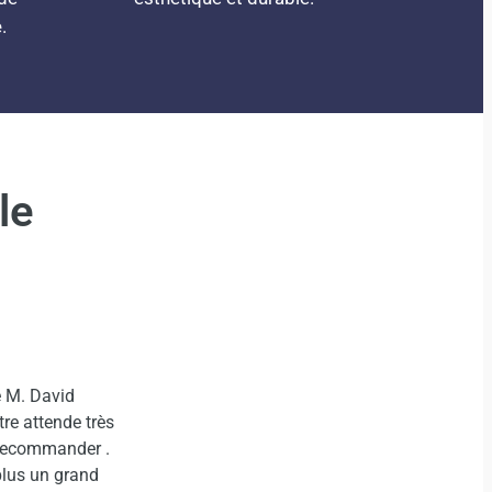
.
le
M. David
Société très professionnelle. De très bon consei
 attende très
toiture et un travail très soigné. Merc pour votr
ecommander .
travail
us un grand