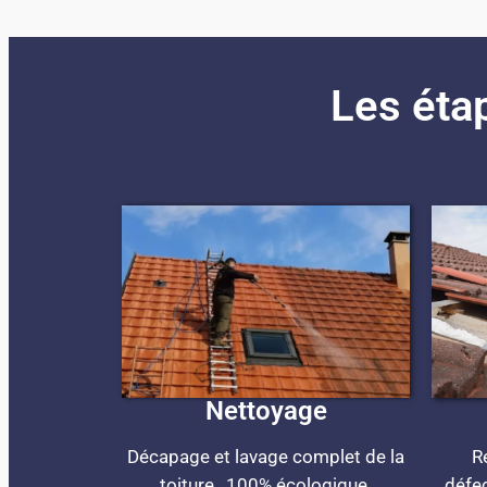
Les étap
Nettoyage
Décapage et lavage complet de la
R
toiture , 100% écologique.
défec