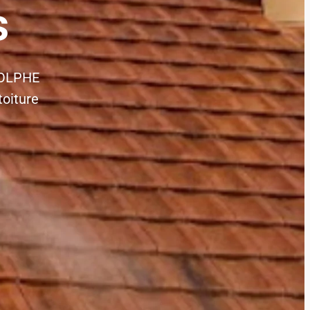
s
ADOLPHE
toiture